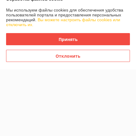
Доставка и оплата
Мы используем файлы cookies для обеспечения удобства
пользователей портала и предоставления персональных
График работы
рекомендаций.
Вы можете настроить файлы cookies или
отключить их.
Полная версия сайта
Принять
Политика обработки cookies
Отклонить
Сайт создан на платформе Deal.by
Информация для покупателя
Индивидуальный предприниматель:
ИП Шароварский Константин
Владимирович
*
Регистрационный номер ЕГР: 191428859