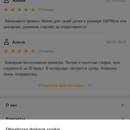
Жанна
01.04.2023
Отлично
Заказыввли кровать Микки для своей дочки в размере 160*80см она 
шикарная, огромное спасибо за оперативность!
Алеся
30.03.2023
Отлично
Шикарная белоснежная кроватка. Легкая и понятная сборка, муж 
справился за 10 минут. В интерьере смотрится супер. Ребеноку 
очень понравилась.
Показать все отзывы
О нас
Контакты
Обработка файлов cookie