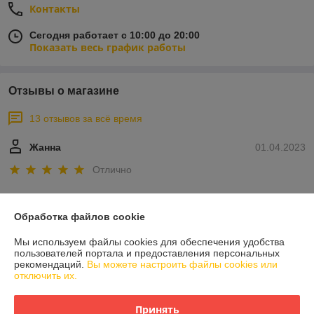
Контакты
Сегодня работает с 10:00 до 20:00
Показать весь график работы
Отзывы о магазине
13 отзывов за всё время
Жанна
01.04.2023
Отлично
Заказыввли кровать Микки для своей дочки в размере 160*80см она 
шикарная, огромное спасибо за оперативность!
Обработка файлов cookie
Мы используем файлы cookies для обеспечения удобства
Алеся
30.03.2023
пользователей портала и предоставления персональных
рекомендаций.
Вы можете настроить файлы cookies или
Отлично
отключить их.
Шикарная белоснежная кроватка. Легкая и понятная сборка, муж 
Принять
справился за 10 минут. В интерьере смотрится супер. Ребеноку 