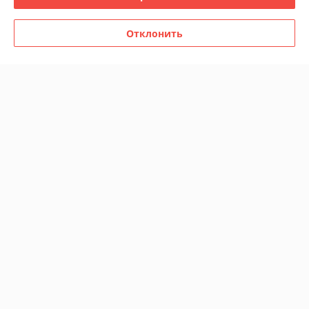
очень понравилась.
Отклонить
Показать все отзывы
О нас
Контакты
Доставка и оплата
График работы
Полная версия сайта
Политика обработки cookies
Сайт создан на платформе Deal.by