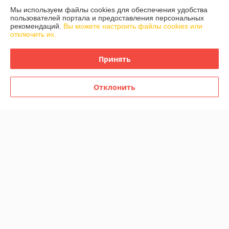
Мы используем файлы cookies для обеспечения удобства
График работы
пользователей портала и предоставления персональных
рекомендаций.
Вы можете настроить файлы cookies или
отключить их.
Полная версия сайта
Принять
Политика обработки cookies
Сайт создан на платформе Deal.by
Отклонить
Информация для покупателя
Индивидуальный предприниматель:
ИП Шароварский Константин
Владимирович
*
Регистрационный номер ЕГР: 191428859
УНП: 191428859